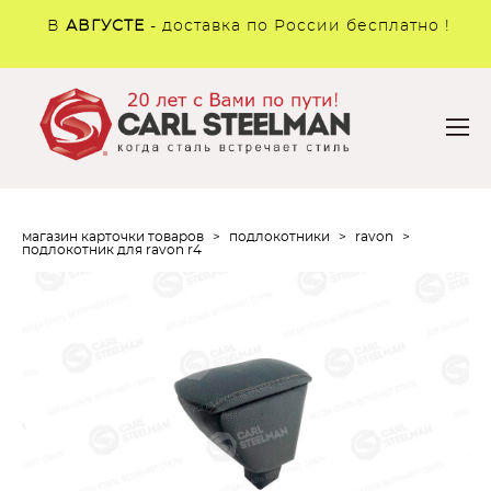
В
АВГУСТЕ
- доставка по России бесплатно !
магазин карточки товаров
>
подлокотники
>
ravon
>
подлокотник для ravon r4