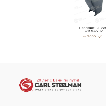
Подлокотник дл
TOYOTA VITZ
от 3 000 pуб.