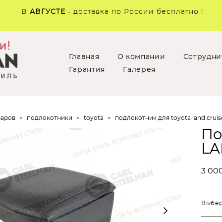
В
АВГУСТЕ
- доставка по России бесплатно !
Главная
О компании
Сотрудни
Гарантия
Галерея
варов
>
подлокотники
>
toyota
>
подлокотник для toyota land cruis
По
LA
3 00
Выбер