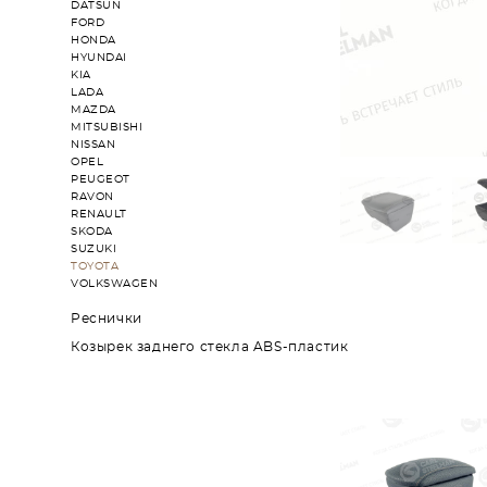
DATSUN
FORD
HONDA
HYUNDAI
KIA
LADA
MAZDA
MITSUBISHI
NISSAN
OPEL
PEUGEOT
RAVON
RENAULT
SKODA
SUZUKI
TOYOTA
VOLKSWAGEN
Реснички
Козырек заднего стекла ABS-пластик