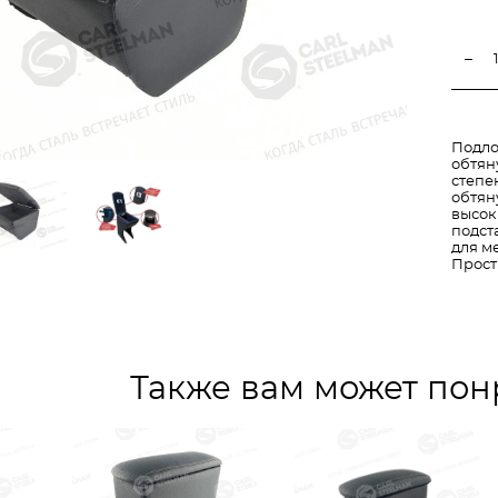
Подло
обтян
степе
обтян
высок
подст
для м
Прост
Также вам может пон