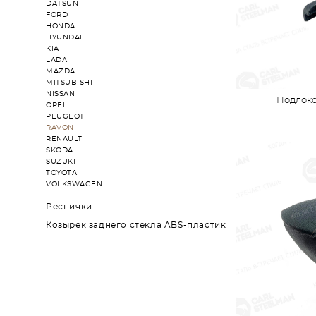
DATSUN
FORD
HONDA
HYUNDAI
KIA
LADA
MAZDA
MITSUBISHI
NISSAN
Подлоко
OPEL
PEUGEOT
RAVON
RENAULT
SKODA
SUZUKI
TOYOTA
VOLKSWAGEN
Реснички
Козырек заднего стекла ABS-пластик